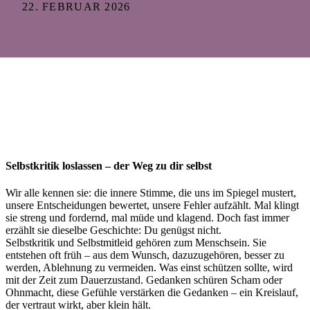
22. FEBRUAR 2026
Selbstkritik
loslassen
–
der
Weg
zu
dir
selbst
Wir
alle
kennen
sie
:
die
innere
Stimme
,
die
uns
im
Spiegel
mustert
,
unsere
Entscheidungen
bewertet
,
unsere
Fehler
aufzählt
.
Mal
klingt
sie
streng
und
fordernd
,
mal
müde
und
klagend
.
Doch
fast
immer
erzählt
sie
dieselbe
Geschichte
:
Du
genügst
nicht
.
Selbstkritik
und
Selbstmitleid
gehören
zum
Menschsein
.
Sie
entstehen
oft
früh
–
aus
dem
Wunsch
,
dazuzugehören
,
besser
zu
werden
,
Ablehnung
zu
vermeiden
.
Was
einst
schützen
sollte
,
wird
mit
der
Zeit
zum
Dauerzustand
.
Gedanken
schüren
Scham
oder
Ohnmacht
,
diese
Gefühle
verstärken
die
Gedanken
–
ein
Kreislauf
,
der
vertraut
wirkt
,
aber
klein
hält
.