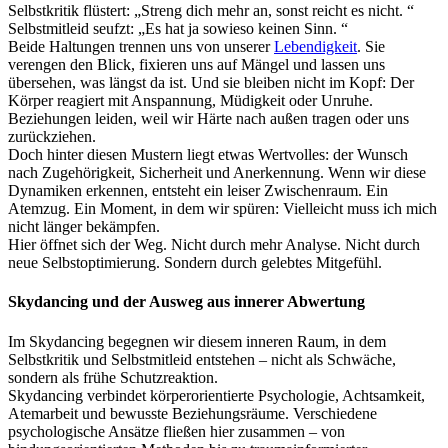
Selbstkritik
flüstert
:
„
Streng
dich
mehr
an
,
sonst
reicht
es
nicht
.
“
Selbstmitleid
seufzt
:
„
Es
hat
ja
sowieso
keinen
Sinn
.
“
Beide
Haltungen
trennen
uns
von
unserer
Lebendigkeit
.
Sie
verengen
den
Blick
,
fixieren
uns
auf
Mängel
und
lassen
uns
übersehen
,
was
längst
da
ist
.
Und
sie
bleiben
nicht
im
Kopf
:
Der
Körper
reagiert
mit
Anspannung
,
Müdigkeit
oder
Unruhe
.
Beziehungen
leiden
,
weil
wir
Härte
nach
außen
tragen
oder
uns
zurückziehen
.
Doch
hinter
diesen
Mustern
liegt
etwas
Wertvolles
:
der
Wunsch
nach
Zugehörigkeit
,
Sicherheit
und
Anerkennung
.
Wenn
wir
diese
Dynamiken
erkennen
,
entsteht
ein
leiser
Zwischenraum
.
Ein
Atemzug
.
Ein
Moment
,
in
dem
wir
spüren
:
Vielleicht
muss
ich
mich
nicht
länger
bekämpfen
.
Hier
öffnet
sich
der
Weg
.
Nicht
durch
mehr
Analyse
.
Nicht
durch
neue
Selbstoptimierung
.
Sondern
durch
gelebtes
Mitgefühl
.
Skydancing
und
der
Ausweg
aus
innerer
Abwertung
Im
Skydancing
begegnen
wir
diesem
inneren
Raum
,
in
dem
Selbstkritik
und
Selbstmitleid
entstehen
–
nicht
als
Schwäche
,
sondern
als
frühe
Schutzreaktion
.
Skydancing
verbindet
körperorientierte
Psychologie
,
Achtsamkeit
,
Atemarbeit
und
bewusste
Beziehungsräume
.
Verschiedene
psychologische
Ansätze
fließen
hier
zusammen
–
von