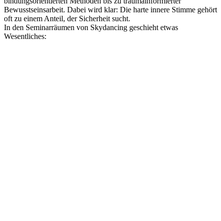
bindungsorientierten
Methoden
bis
zu
traumainformierter
Bewusstseinsarbeit
.
Dabei
wird
klar
:
Die
harte
innere
Stimme
gehört
oft
zu
einem
Anteil
,
der
Sicherheit
sucht
.
In
den
Seminarräumen
von
Skydancing
geschieht
etwas
Wesentliches
:
Selbstkritik
wird
nicht
analysiert
,
sondern
im
Körper
gespürt
.
Das
Nervensystem
findet
im
Kontakt
Ruhe
.
Mitgefühl
wird
nicht
gedacht
,
sondern
erlebt
.
Beziehung
wird
zum
Raum
für
neue
Selbstwahrnehmung
.
Was
wie
persönliches
Versagen
wirkte
,
zeigt
sich
als
erlernte
Schutzstrategie
.
Im
sicheren
,
achtsamen
Raum
kann
sich
etwas
lösen
.
Der
Atem
wird
tiefer
.
Schultern
entspannen
sich
.
Der
Blick
wird
weicher
–
zuerst
der
eigene
.
Skydancing
zeigt
:
Würde
ist
nichts
,
das
wir
uns
verdienen
müssen
.
Sie
liegt
unter
all
den
inneren
Kommentaren
bereit
.
Vielleicht
ist
es
Zeit
,
diese
Stimme
nicht
länger
allein
zu
tragen
.
Vielleicht
darfst
du
erleben
,
wie
es
sich
anfühlt
,
dir
selbst
im
Kontakt
neu
zu
begegnen
.
Skydancing
lädt
dich
ein
,
diesen
Raum
zu
betreten
–
nicht
,
um
„
besser
“
zu
werden
,
sondern
um
dich
in
deiner
Ganzheit
zu
erinnern
.