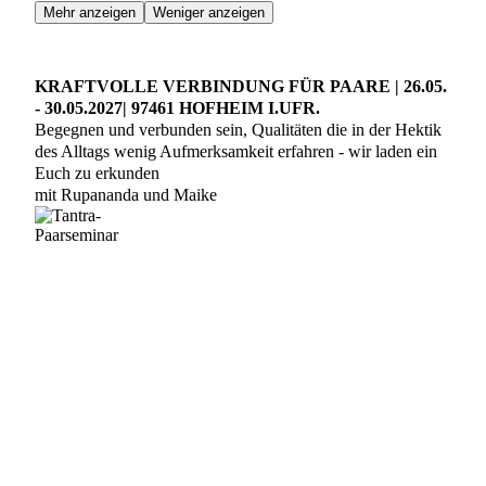
Mehr anzeigen
Weniger anzeigen
KRAFTVOLLE VERBINDUNG FÜR PAARE | 26.05.
- 30.05.2027| 97461 HOFHEIM I.UFR.
Begegnen und verbunden sein, Qualitäten die in der Hektik
des Alltags wenig Aufmerksamkeit erfahren - wir laden ein
Euch zu erkunden
mit Rupananda und Maike
Ein 4,5-Tages-Seminar
für Paare
, die sich tief begegnen
wollen und ihr Verbundensein spüren, beleben und
intensivieren möchten. Wir verbinden das Konzept der
Gewaltfreien Kommunikation (GFK) und Praktiken aus dem
SkyDancing Tantra. An diesem
Wochenende
begegnen sich
Paare so in einer neuen Tiefe und können Ihre
Verbundenheit auf unterschiedlichen Ebenen stärken.