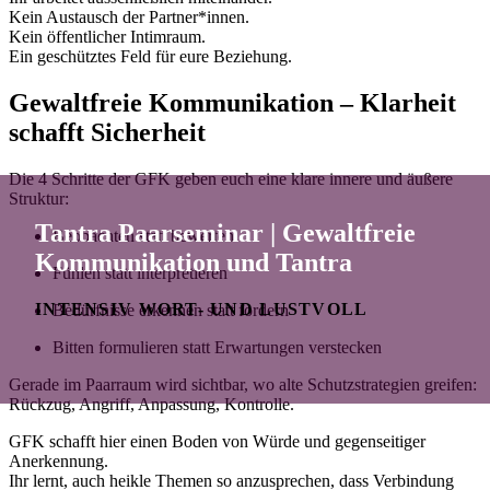
Kein Austausch der Partner*innen.
Kein öffentlicher Intimraum.
Ein geschütztes Feld für eure Beziehung.
Gewaltfreie Kommunikation – Klarheit
schafft Sicherheit
Die 4 Schritte der GFK geben euch eine klare innere und äußere
Struktur:
Tantra Paarseminar | Gewaltfreie
Beobachten statt bewerten
Kommunikation und Tantra
Fühlen statt interpretieren
INTENSIV WORT- UND LUSTVOLL
Bedürfnisse erkennen statt fordern
Bitten formulieren statt Erwartungen verstecken
Gerade im Paarraum wird sichtbar, wo alte Schutzstrategien greifen:
Rückzug, Angriff, Anpassung, Kontrolle.
GFK schafft hier einen Boden von Würde und gegenseitiger
Anerkennung.
Ihr lernt, auch heikle Themen so anzusprechen, dass Verbindung