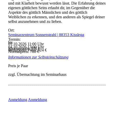
und mit Klarheit bewusst werden lässt. Die Erfahrung deines
eigenen göttlichen Seins erlaubt dir, im Gegenüber die
Aspekte des göttlich Männlichen und des göttlich
Weiblichen zu erkennen, und den anderen als Spiegel deiner
selbst anzunehmen und zu lieben.
Ort:
Seminarzentrum Sonnenstrahl | 88353 Kisslegg
Termin:
bis
01.10.2026 11:00
Uhr
04.10.2026 13:00
Uhr
Sponsorpreis:
936
€
Reduzierter Preis:
624
€
Normalpreis:
780
€
Informationen zur Selbsteinschätzung
Preis je Paar
zzgl. Übernachtung im Seminarhaus
Anmeldung
Anmeldung